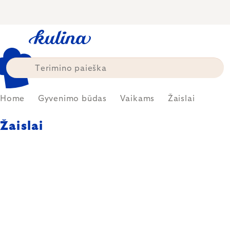
Skip
to
content
Home
Gyvenimo būdas
Vaikams
Žaislai
Žaislai