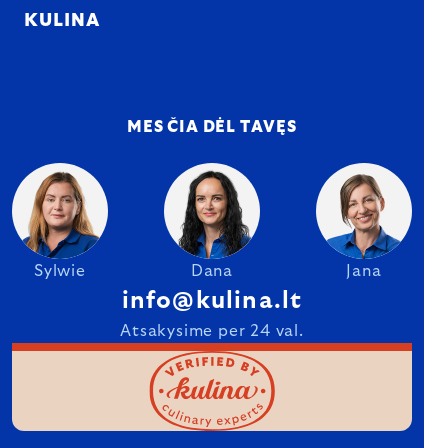
KULINA
MES ČIA DĖL TAVĘS
Sylwie
Dana
Jana
info@kulina.lt
Atsakysime per 24 val.