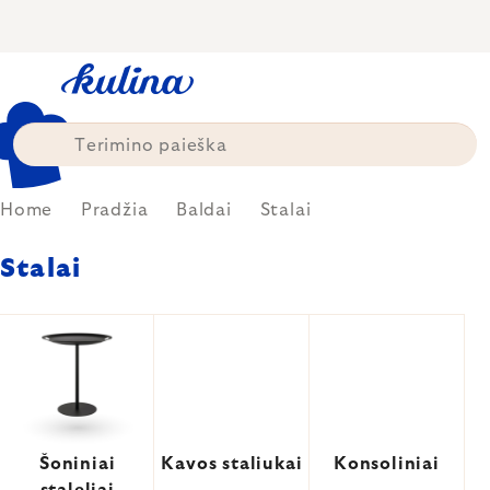
Skip
to
content
Home
Pradžia
Baldai
Stalai
Stalai
Šoniniai
Kavos staliukai
Konsoliniai