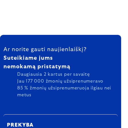
FOOTER
Ar norite gauti naujienlaiškį?
Suteikiame jums
nemokamą pristatymą
Daugiausia 2 kartus per savaitę
Jau 177 000 žmonių užsiprenumeravo
85 % žmonių užsiprenumeruoja ilgiau nei
metus
PREKYBA