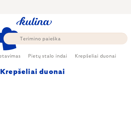
Skip
to
content
etavimas
Pietų stalo indai
Krepšeliai duonai
Krepšeliai duonai