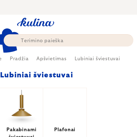
Skip
to
content
e
Pradžia
Apšvietimas
Lubiniai šviestuvai
Lubiniai šviestuvai
Pakabinami
Plafonai