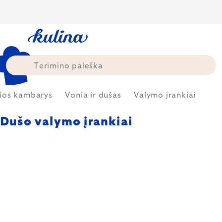
Skip
to
content
ios kambarys
Vonia ir dušas
Valymo įrankiai
Dušo valymo įrankiai