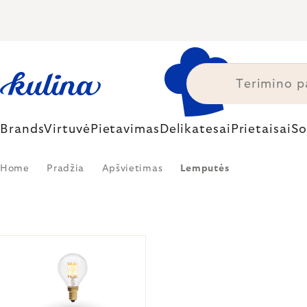
Skip
to
content
Brands
Virtuvė
Pietavimas
Delikatesai
Prietaisai
So
Home
Pradžia
Apšvietimas
Lemputės