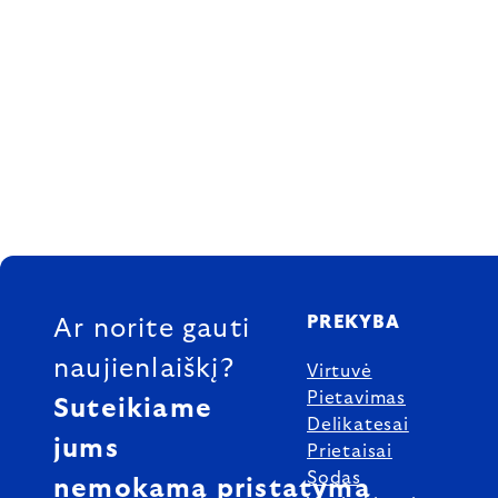
FOOTER
PREKYBA
Ar norite gauti
naujienlaiškį?
Virtuvė
Pietavimas
Suteikiame
Delikatesai
jums
Prietaisai
Sodas
nemokamą pristatymą