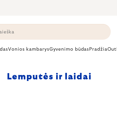
das
Vonios kambarys
Gyvenimo būdas
Pradžia
Out
Lemputės ir laidai