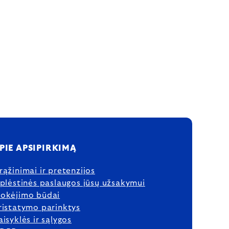
PIE APSIPIRKIMĄ
rąžinimai ir pretenzijos
šplėstinės paslaugos jūsų užsakymui
okėjimo būdai
ristatymo parinktys
aisyklės ir sąlygos