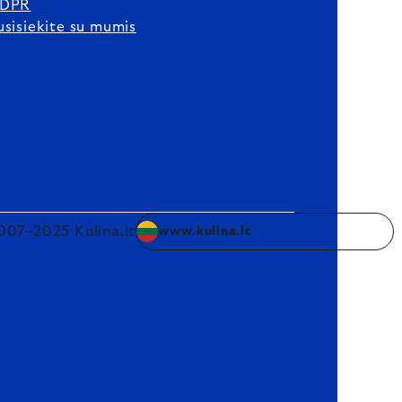
DPR
usisiekite su mumis
007–2025 Kulina.lt
www.kulina.lt