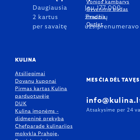
Vonios kambarys
Daugiausia
Jau 177 000
Gyvenimo būdas
2 kartus
žmonių
Pradžia
Outlet
per savaitę
užsiprenumeravo
KULINA
Atsiliepimai
MES ČIA DĖL TAVĘS
Dovanų kuponai
Pirmas kartas Kulina
parduotuvėje
info@kulina.l
DUK
Atsakysime per 24 va
Kulina įmonėms -
didmeninė prekyba
Chefparade kulinarijos
mokykla Prahoje,