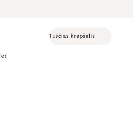
Tuščias krepšelis
Shopping cart
let