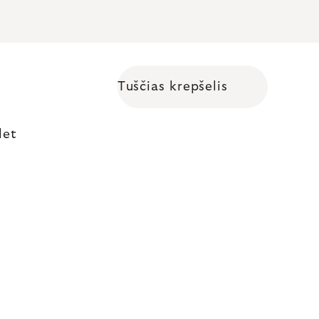
Tuščias krepšelis
Shopping cart
let