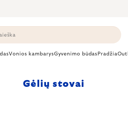
das
Vonios kambarys
Gyvenimo būdas
Pradžia
Out
Gėlių stovai