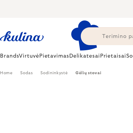
Skip
to
content
Brands
Virtuvė
Pietavimas
Delikatesai
Prietaisai
So
Home
Sodas
Sodininkystė
Gėlių stovai