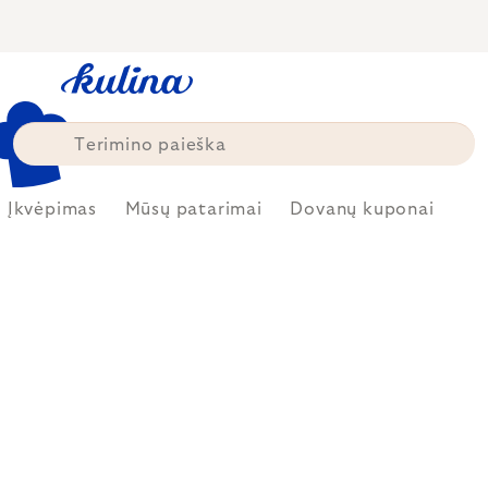
Skip
to
content
Įkvėpimas
Mūsų patarimai
Dovanų kuponai