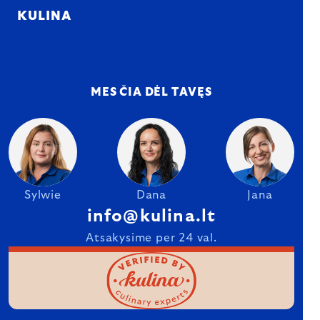
KULINA
MES ČIA DĖL TAVĘS
Sylwie
Dana
Jana
info@kulina.lt
Atsakysime per 24 val.