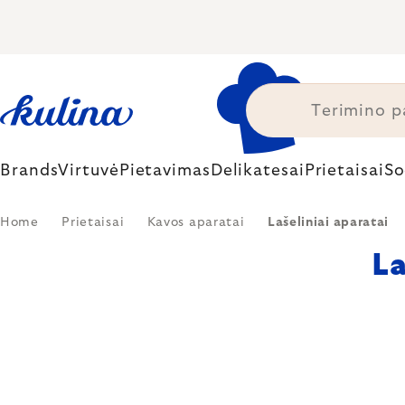
Skip
to
content
Brands
Virtuvė
Pietavimas
Delikatesai
Prietaisai
So
Home
Prietaisai
Kavos aparatai
Lašeliniai aparatai
La