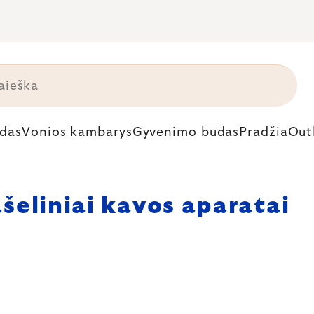
das
Vonios kambarys
Gyvenimo būdas
Pradžia
Out
šeliniai kavos aparatai