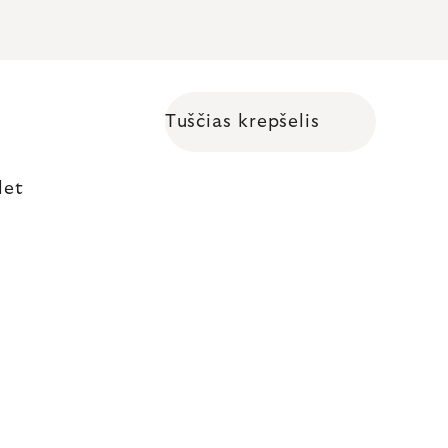
Tuščias krepšelis
Shopping cart
let