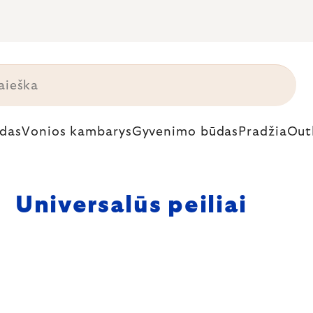
das
Vonios kambarys
Gyvenimo būdas
Pradžia
Out
Universalūs peiliai