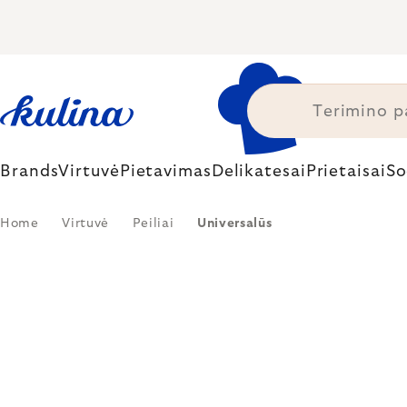
Skip
to
content
Brands
Virtuvė
Pietavimas
Delikatesai
Prietaisai
So
Home
Virtuvė
Peiliai
Universalūs