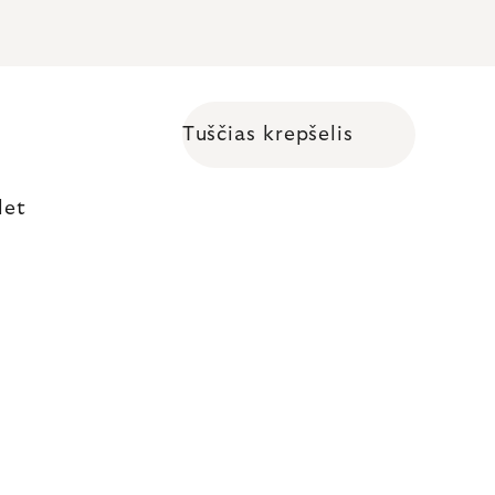
Tuščias krepšelis
Shopping cart
let