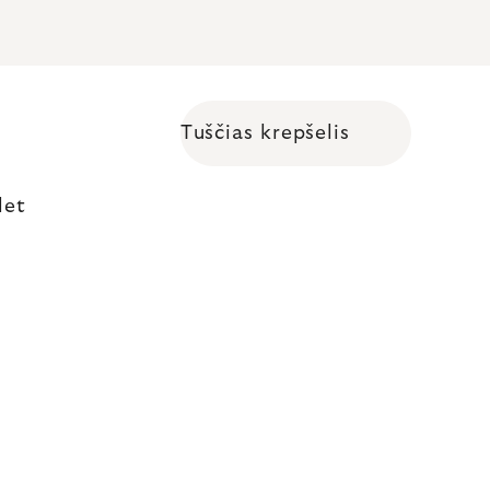
Tuščias krepšelis
Shopping cart
let