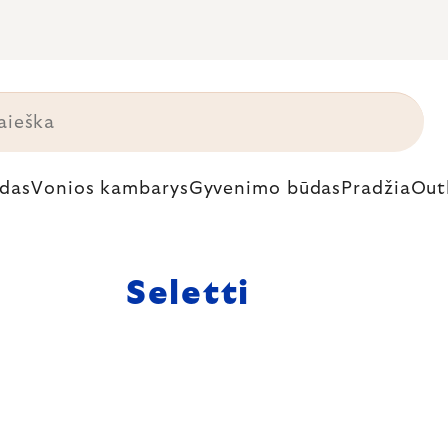
das
Vonios kambarys
Gyvenimo būdas
Pradžia
Out
Seletti
škas prekės
riginalumo, savo