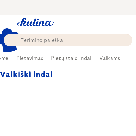
Skip
to
content
ome
Pietavimas
Pietų stalo indai
Vaikams
Vaikiški indai