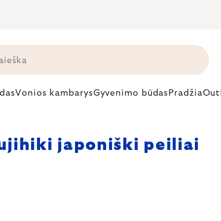
das
Vonios kambarys
Gyvenimo būdas
Pradžia
Out
ujihiki japoniški peiliai