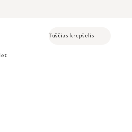
Tuščias krepšelis
Shopping cart
let