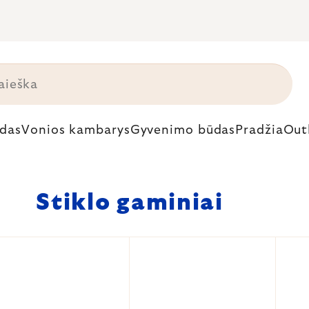
das
Vonios kambarys
Gyvenimo būdas
Pradžia
Out
Stiklo gaminiai