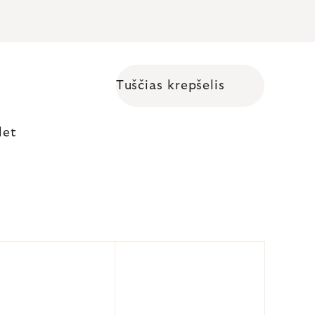
Tuščias krepšelis
Shopping cart
let