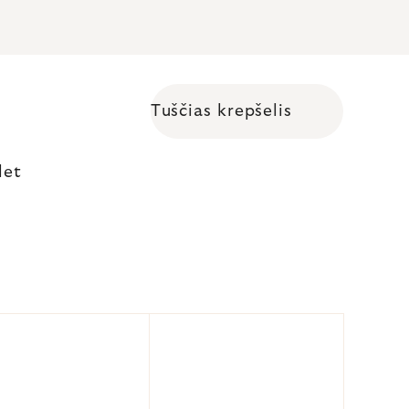
Tuščias krepšelis
Shopping cart
let