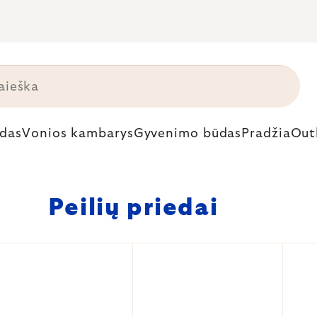
das
Vonios kambarys
Gyvenimo būdas
Pradžia
Out
Peilių priedai