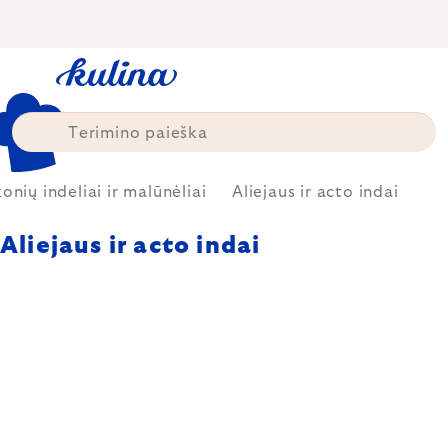
Skip
to
content
onių indeliai ir malūnėliai
Aliejaus ir acto indai
Aliejaus ir acto indai