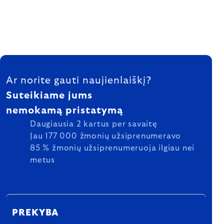
FOOTER
Ar norite gauti naujienlaiškį?
Suteikiame jums
nemokamą pristatymą
Daugiausia 2 kartus per savaitę
Jau 177 000 žmonių užsiprenumeravo
85 % žmonių užsiprenumeruoja ilgiau nei
metus
PREKYBA