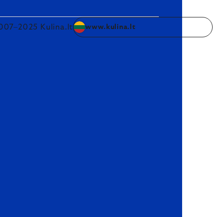
007–2025 Kulina.lt
www.kulina.lt