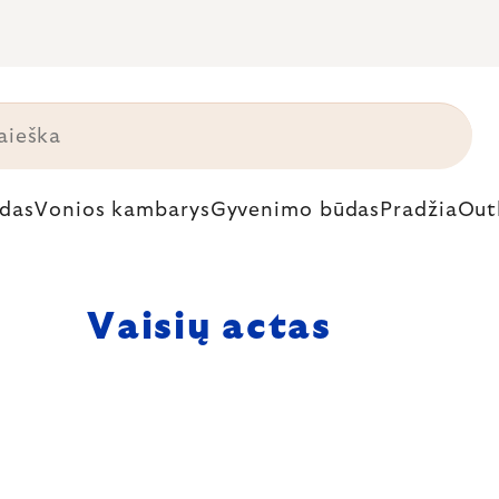
das
Vonios kambarys
Gyvenimo būdas
Pradžia
Out
Vaisių actas