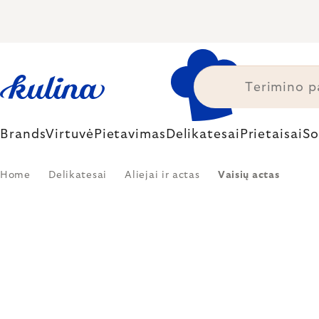
Skip
to
content
Brands
Virtuvė
Pietavimas
Delikatesai
Prietaisai
So
Home
Delikatesai
Aliejai ir actas
Vaisių actas