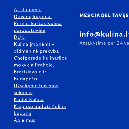
Atsiliepimai
MES ČIA DĖL TAVĘS
Dovanų kuponai
Pirmas kartas Kulina
parduotuvėje
info@kulina.l
DUK
Atsakysime per 24 va
Kulina įmonėms -
didmeninė prekyba
Chefparade kulinarijos
mokykla Prahoje,
Bratislavoje ir
Budapešte
Užsakymo būsenos
sekimas
Kodėl Kulina
Kaip panaudoti Kulina
kuponą
Apie mus