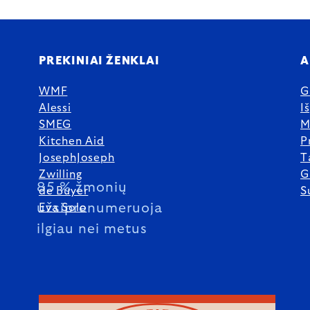
PREKINIAI ŽENKLAI
A
WMF
G
Alessi
I
SMEG
M
Kitchen Aid
P
JosephJoseph
T
Zwilling
G
85 % žmonių
de Buyer
S
užsiprenumeruoja
Eva Solo
ilgiau nei metus