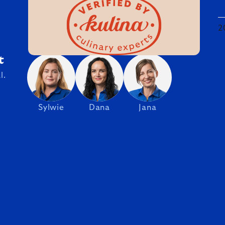
2
t
l.
Sylwie
Dana
Jana