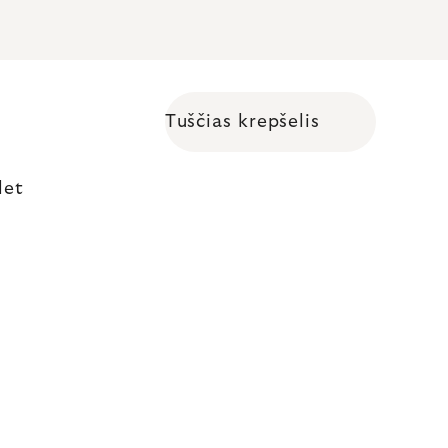
Tuščias krepšelis
Shopping cart
let