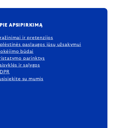
PIE APSIPIRKIMĄ
rąžinimai ir pretenzijos
šplėstinės paslaugos jūsų užsakymui
okėjimo būdai
ristatymo parinktys
aisyklės ir sąlygos
DPR
usisiekite su mumis