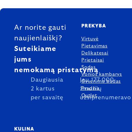
FOOTER
PREKYBA
Ar norite gauti
naujienlaiškį?
Virtuvė
Pietavimas
Suteikiame
Delikatesai
jums
Prietaisai
Sodas
nemokamą pristatymą
Vonios kambarys
Daugiausia
Jau 177 000
Gyvenimo būdas
2 kartus
žmonių
Pradžia
Outlet
per savaitę
užsiprenumeravo
KULINA