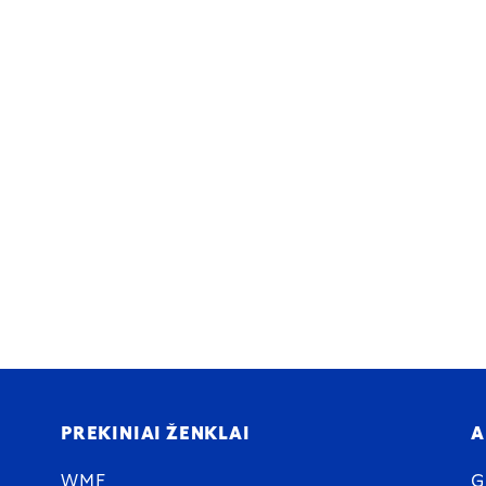
PREKINIAI ŽENKLAI
A
WMF
G