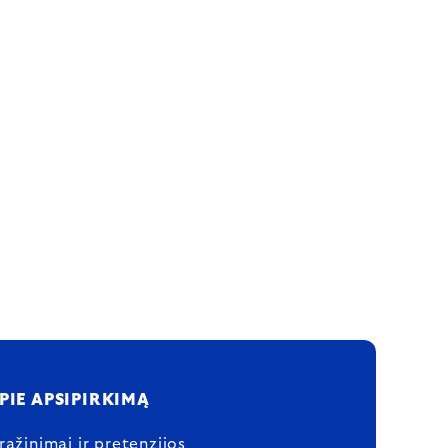
PIE APSIPIRKIMĄ
rąžinimai ir pretenzijos