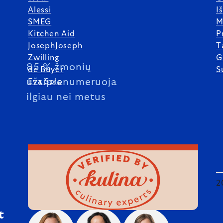
Alessi
I
SMEG
M
Kitchen Aid
P
JosephJoseph
T
Zwilling
G
85 % žmonių
de Buyer
S
užsiprenumeruoja
Eva Solo
ilgiau nei metus
2
t