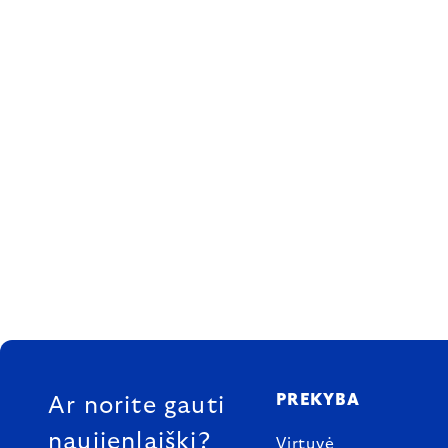
FOOTER
PREKYBA
Ar norite gauti
naujienlaiškį?
Virtuvė