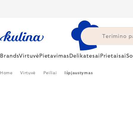
Skip
to
content
Brands
Virtuvė
Pietavimas
Delikatesai
Prietaisai
So
Home
Virtuvė
Peiliai
Išpjaustymas