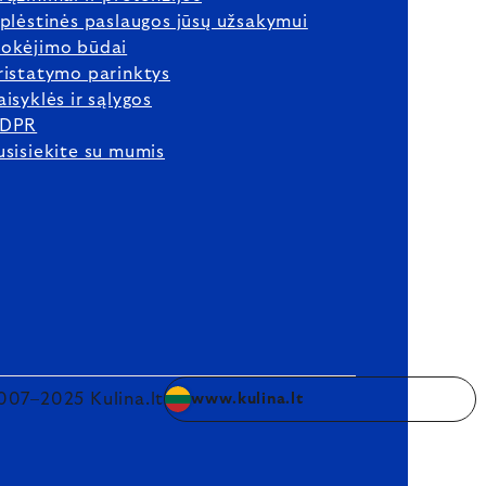
šplėstinės paslaugos jūsų užsakymui
okėjimo būdai
ristatymo parinktys
aisyklės ir sąlygos
DPR
usisiekite su mumis
007–2025 Kulina.lt
www.kulina.lt