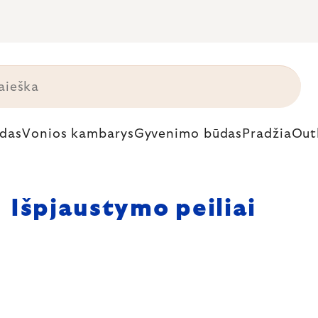
das
Vonios kambarys
Gyvenimo būdas
Pradžia
Out
Išpjaustymo peiliai