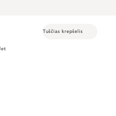
Tuščias krepšelis
Shopping cart
let