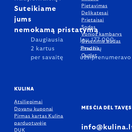
Pietavimas
Suteikiame
Delikatesai
jums
Prietaisai
Sodas
nemokamą pristatymą
Vonios kambarys
Daugiausia
Jau 177 000
Gyvenimo būdas
2 kartus
žmonių
Pradžia
Outlet
per savaitę
užsiprenumeravo
KULINA
Atsiliepimai
MES ČIA DĖL TAVĘS
Dovanų kuponai
Pirmas kartas Kulina
parduotuvėje
info@kulina.l
DUK