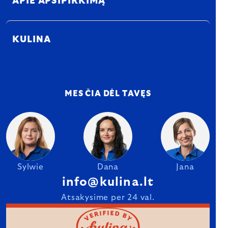
APIE APSIPIRKIMĄ
KULINA
MES ČIA DĖL TAVĘS
Sylwie
Dana
Jana
info@kulina.lt
Atsakysime per 24 val.