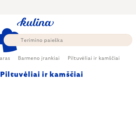
Skip
to
content
aras
Barmeno įrankiai
Piltuvėliai ir kamščiai
Piltuvėliai ir kamščiai