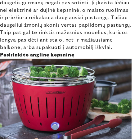
daugelis gurmanų negali pasisotinti. Ji įkaista lėčiau
nei elektrinė ar dujinė kepsninė, o maisto ruošimas
ir priežiūra reikalauja daugiausiai pastangų. Tačiau
daugeliui žmonių skonis vertas papildomų pastangų.
Taip pat galite rinktis mažesnius modelius, kuriuos
lengva pasidėti ant stalo, net ir mažiausiame
balkone, arba supakuoti į automobilį iškylai.
Pasirinkite anglinę kepsninę