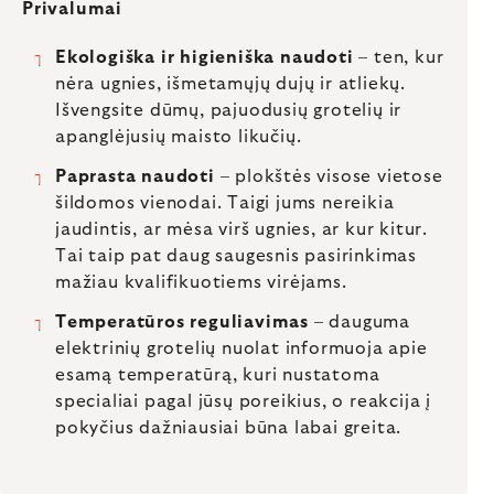
Privalumai
Ekologiška ir higieniška naudoti
– ten, kur
nėra ugnies, išmetamųjų dujų ir atliekų.
Išvengsite dūmų, pajuodusių grotelių ir
apanglėjusių maisto likučių.
Paprasta naudoti
– plokštės visose vietose
šildomos vienodai. Taigi jums nereikia
jaudintis, ar mėsa virš ugnies, ar kur kitur.
Tai taip pat daug saugesnis pasirinkimas
mažiau kvalifikuotiems virėjams.
Temperatūros reguliavimas
– dauguma
elektrinių grotelių nuolat informuoja apie
esamą temperatūrą, kuri nustatoma
specialiai pagal jūsų poreikius, o reakcija į
pokyčius dažniausiai būna labai greita.