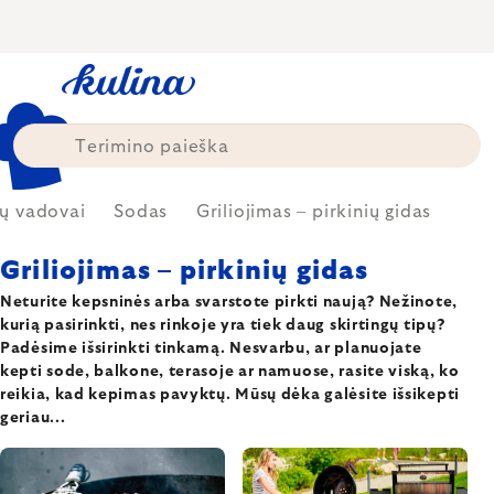
Skip
to
content
ių vadovai
Sodas
Griliojimas – pirkinių gidas
Griliojimas – pirkinių gidas
Neturite kepsninės arba svarstote pirkti naują? Nežinote,
kurią pasirinkti, nes rinkoje yra tiek daug skirtingų tipų?
Padėsime išsirinkti tinkamą. Nesvarbu, ar planuojate
kepti sode, balkone, terasoje ar namuose, rasite viską, ko
reikia, kad kepimas pavyktų. Mūsų dėka galėsite išsikepti
geriau...