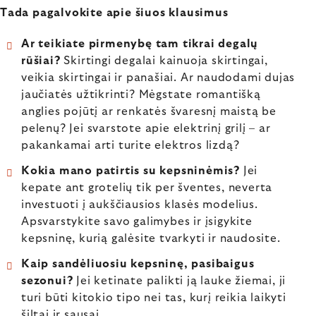
Tada pagalvokite apie šiuos klausimus
Ar teikiate pirmenybę tam tikrai degalų
rūšiai?
Skirtingi degalai kainuoja skirtingai,
veikia skirtingai ir panašiai. Ar naudodami dujas
jaučiatės užtikrinti? Mėgstate romantišką
anglies pojūtį ar renkatės švaresnį maistą be
pelenų? Jei svarstote apie elektrinį grilį – ar
pakankamai arti turite elektros lizdą?
Kokia mano patirtis su kepsninėmis?
Jei
kepate ant grotelių tik per šventes, neverta
investuoti į aukščiausios klasės modelius.
Apsvarstykite savo galimybes ir įsigykite
kepsninę, kurią galėsite tvarkyti ir naudosite.
Kaip sandėliuosiu kepsninę, pasibaigus
sezonui?
Jei ketinate palikti ją lauke žiemai, ji
turi būti kitokio tipo nei tas, kurį reikia laikyti
šiltai ir sausai.