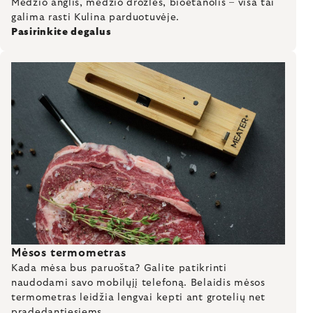
Medžio anglis, medžio drožlės, bioetanolis – visa tai
galima rasti Kulina parduotuvėje.
Pasirinkite degalus
Mėsos termometras
Kada mėsa bus paruošta? Galite patikrinti
naudodami savo mobilųjį telefoną. Belaidis mėsos
termometras leidžia lengvai kepti ant grotelių net
pradedantiesiems.