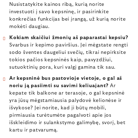
Nusistatykite kainos ribą, kurią norite
investuoti į savo kepsninę, ir pasirinkite
konkrečias funkcijas bei įrangą, už kurią norite
mokėti daugiau.
Kokiam skaičiui žmonių aš paparastai kepsiu?
Svarbus ir kepimo paviršius. Jei mėgstate rengti
sodo šventes daugeliui svečių, tikrai nepirksite
tokios pačios kepsninės kaip, pavyzdžiui,
sutuoktinių pora, kuri valgį gamina tik sau.
Ar kepsninė bus pastovioje vietoje, o gal aš
noriu ją pasiimti su savimi keliuajant?
Ar
kepate tik balkone ar terasoje, o gal kepsninė
yra jūsų mėgstamiausia palydovė kelionėse ir
išvykose? Jei norite, kad ji būtų mobili,
pirmiausia turėtumėte pagalvoti apie jos
išskleidimo ir sulankstymo galimybę, svorį, bet
kartu ir patvarumą.