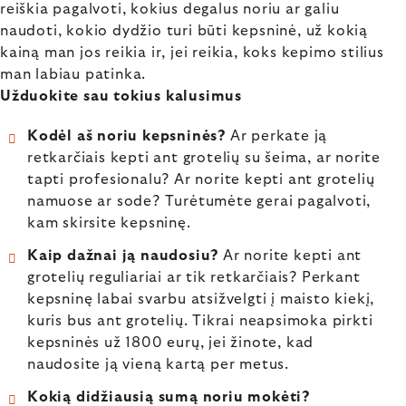
reiškia pagalvoti, kokius degalus noriu ar galiu
naudoti, kokio dydžio turi būti kepsninė, už kokią
kainą man jos reikia ir, jei reikia, koks kepimo stilius
man labiau patinka.
Užduokite sau tokius kalusimus
Kodėl aš noriu kepsninės?
Ar perkate ją
retkarčiais kepti ant grotelių su šeima, ar norite
tapti profesionalu? Ar norite kepti ant grotelių
namuose ar sode? Turėtumėte gerai pagalvoti,
kam skirsite kepsninę.
Kaip dažnai ją naudosiu?
Ar norite kepti ant
grotelių reguliariai ar tik retkarčiais? Perkant
kepsninę labai svarbu atsižvelgti į maisto kiekį,
kuris bus ant grotelių. Tikrai neapsimoka pirkti
kepsninės už 1800 eurų, jei žinote, kad
naudosite ją vieną kartą per metus.
Kokią didžiausią sumą noriu mokėti?