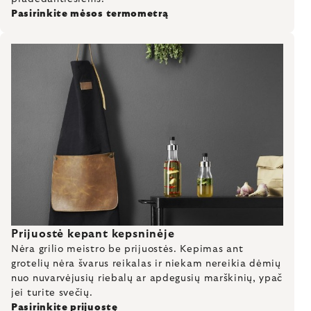
Pasirinkite mėsos termometrą
Prijuostė kepant kepsninėje
Nėra grilio meistro be prijuostės. Kepimas ant
grotelių nėra švarus reikalas ir niekam nereikia dėmių
nuo nuvarvėjusių riebalų ar apdegusių marškinių, ypač
jei turite svečių.
Pasirinkite prijuostę