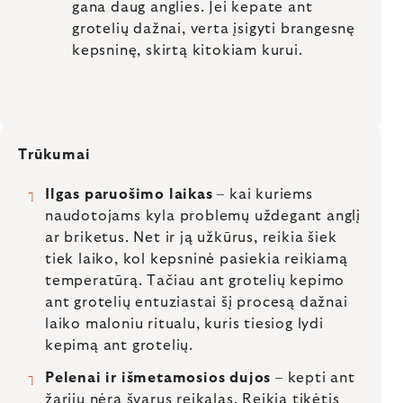
gana daug anglies. Jei kepate ant
grotelių dažnai, verta įsigyti brangesnę
kepsninę, skirtą kitokiam kurui.
Trūkumai
Ilgas paruošimo laikas
– kai kuriems
naudotojams kyla problemų uždegant anglį
ar briketus. Net ir ją užkūrus, reikia šiek
tiek laiko, kol kepsninė pasiekia reikiamą
temperatūrą. Tačiau ant grotelių kepimo
ant grotelių entuziastai šį procesą dažnai
laiko maloniu ritualu, kuris tiesiog lydi
kepimą ant grotelių.
Pelenai ir išmetamosios dujos
– kepti ant
žarijų nėra švarus reikalas. Reikia tikėtis