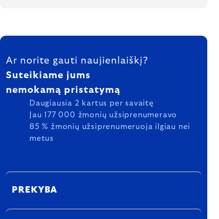
FOOTER
Ar norite gauti naujienlaiškį?
Suteikiame jums
nemokamą pristatymą
Daugiausia 2 kartus per savaitę
Jau 177 000 žmonių užsiprenumeravo
85 % žmonių užsiprenumeruoja ilgiau nei
metus
PREKYBA