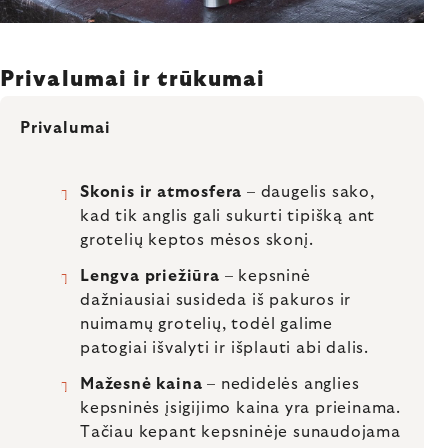
Privalumai ir trūkumai
Privalumai
Skonis ir atmosfera
– daugelis sako,
kad tik anglis gali sukurti tipišką ant
grotelių keptos mėsos skonį.
Lengva priežiūra
– kepsninė
dažniausiai susideda iš pakuros ir
nuimamų grotelių, todėl galime
patogiai išvalyti ir išplauti abi dalis.
Mažesnė kaina
– nedidelės anglies
kepsninės įsigijimo kaina yra prieinama.
Tačiau kepant kepsninėje sunaudojama