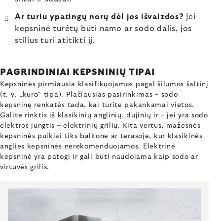
Ar turiu ypatingų norų dėl jos išvaizdos?
Jei
kepsninė turėtų būti namo ar sodo dalis, jos
stilius turi atitikti jį.
PAGRINDINIAI KEPSNINIŲ TIPAI
Kepsninės pirmiausia klasifikuojamos pagal šilumos šaltinį
(t. y. „kuro“ tipą). Plačiausias pasirinkimas – sodo
kepsninę renkatės tada, kai turite pakankamai vietos.
Galite rinktis iš klasikinių anglinių, dujinių ir – jei yra sodo
elektros jungtis – elektrinių grilių. Kita vertus, mažesnės
kepsninės puikiai tiks balkone ar terasoje, kur klasikinės
anglies kepsninės nerekomenduojamos. Elektrinė
kepsninė yra patogi ir gali būti naudojama kaip sodo ar
virtuvės grilis.