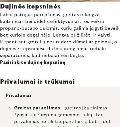
Dujinės kepsninės
Labai patogus paruošimas, greitas ir lengvas
kaitinimas bei didelis efektyvumas. Jos veikia
propano-butano dujomis, kurių galima įsigyti beveik
bet kurioje degalinėje. Lengva prižiūrėti ir valyti.
Kepant ant grotelių nesusidaro dūmai ar pelenai, o
dujinėse kepsninėse dažnai įrengiamas riebalų
separatorius, kad riebalai neišbėgtų.
Pasirinkite dujinę kepsninę
Privalumai ir trūkumai
Privalumai
Greitas paruošimas
– greitas įkaitinimas
žymiai sutrumpina gaminimo laiką. Tai
privalumas ne tik taupant laiką, bet ir dėl