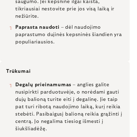
saugumo. Jei kepsninė ilgai kaista,
tikriausiai nestovite prie jos visą laiką ir
nežiūrite.
Paprasta naudoti
– dėl naudojimo
paprastumo dujinės kepsninės šiandien yra
populiariausios.
Trūkumai
Degalų prieinamumas
– anglies galite
nusipirkti parduotuvėje, o norėdami gauti
dujų balioną turite eiti į degalinę. Jie taip
pat turi ribotą naudojimo laiką, kurį reikia
stebėti. Pasibaigusį balioną reikia grąžinti į
centrą. Jo negalima tiesiog išmesti į
šiukšliadėžę.