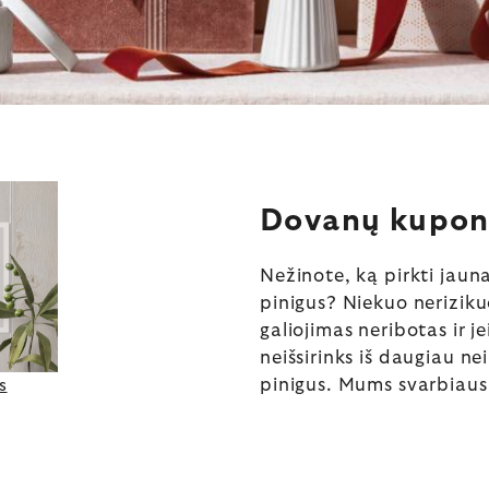
Dovanų kupona
Nežinote, ką pirkti jaun
pinigus? Niekuo nerizik
galiojimas neribotas ir 
neišsirinks iš daugiau ne
pinigus. Mums svarbiausi
s