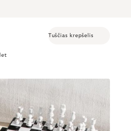
Tuščias krepšelis
Shopping cart
let