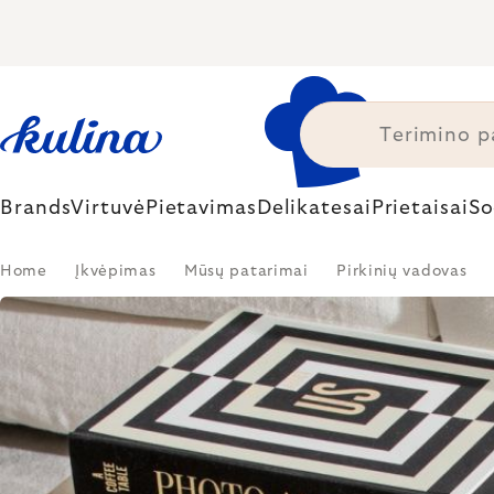
Skip
to
content
Brands
Virtuvė
Pietavimas
Delikatesai
Prietaisai
So
Home
Įkvėpimas
Mūsų patarimai
Pirkinių vadovas