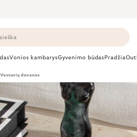
das
Vonios kambarys
Gyvenimo būdas
Pradžia
Out
Vestuvių dovanos