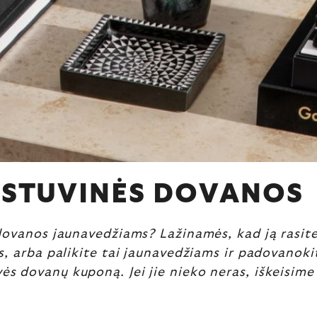
ESTUVINĖS DOVANOS
dovanos jaunavedžiams? Lažinamės, kad ją rasite
ys, arba palikite tai jaunavedžiams ir padovanoki
s dovanų kuponą. Jei jie nieko neras, iškeisime 