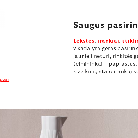
Saugus pasiri
Lėkštės
,
įrankiai
,
stikli
visada yra geras pasirin
jaunieji neturi, rinkitės 
šeimininkai – paprastus, 
klasikinių stalo įrankių 
apan