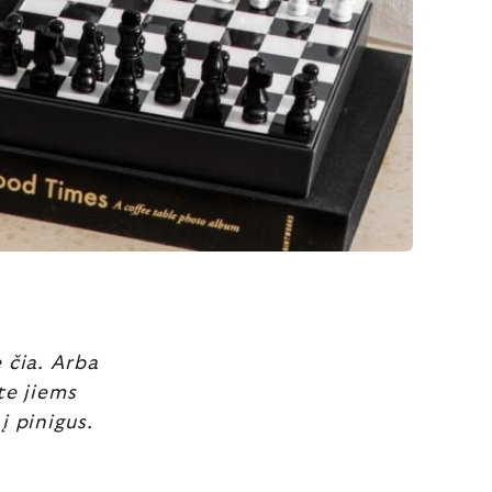
 čia. Arba
te jiems
į pinigus.