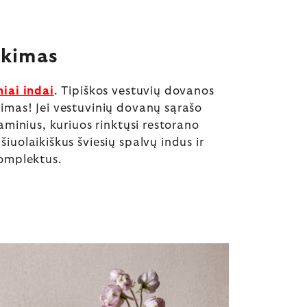
nkimas
niai indai
. Tipiškos vestuvių dovanos
kimas! Jei vestuvinių dovanų sąrašo
gaminius, kuriuos rinktųsi restorano
šiuolaikiškus šviesių spalvų indus ir
komplektus.