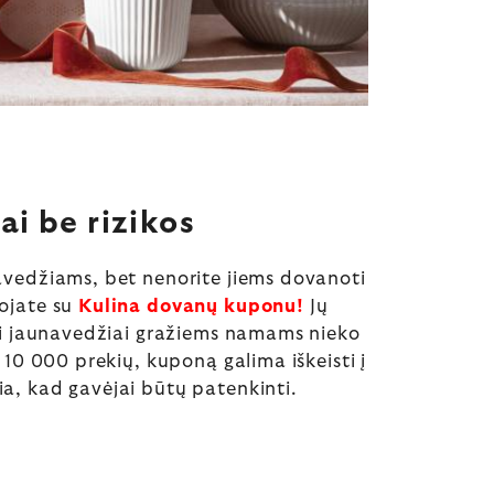
i be rizikos
avedžiams, bet nenorite jiems dovanoti
uojate su
Kulina dovanų kuponu!
Jų
jei jaunavedžiai gražiems namams nieko
i 10 000 prekių, kuponą galima iškeisti į
a, kad gavėjai būtų patenkinti.