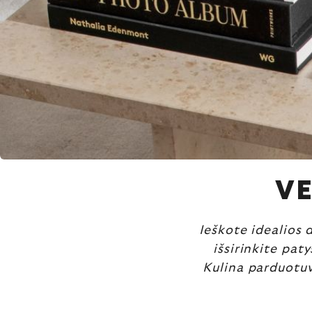
V
Ieškote idealios 
išsirinkite pat
Kulina parduotuvė