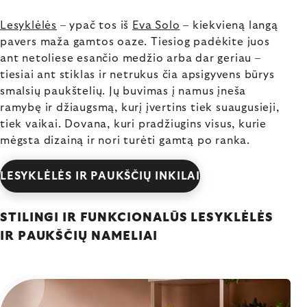
Lesyklėlės
– ypač tos iš
Eva Solo
– kiekvieną langą
pavers maža gamtos oaze. Tiesiog padėkite juos
ant netoliese esančio medžio arba dar geriau –
tiesiai ant stiklas ir netrukus čia apsigyvens būrys
smalsių paukštelių. Jų buvimas į namus įneša
ramybę ir džiaugsmą, kurį įvertins tiek suaugusieji,
tiek vaikai. Dovana, kuri pradžiugins visus, kurie
mėgsta dizainą ir nori turėti gamtą po ranka.
LESYKLĖLĖS IR PAUKŠČIŲ INKILAI
STILINGI IR FUNKCIONALŪS LESYKLĖLĖS
IR PAUKŠČIŲ NAMELIAI