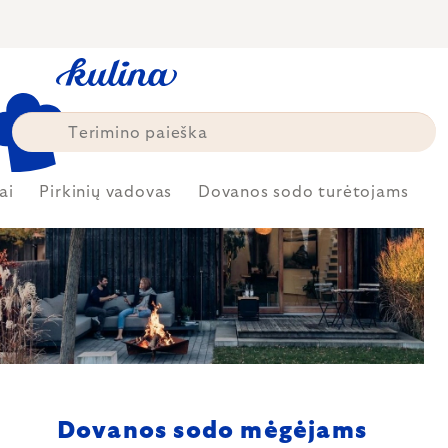
Skip
to
content
ai
Pirkinių vadovas
Dovanos sodo turėtojams
Dovanos sodo mėgėjams