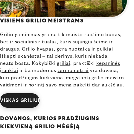
VISIEMS GRILIO MEISTRAMS
Grilio gaminimas yra ne tik maisto ruošimo būdas,
bet ir socialinis ritualas, kuris sujungia šeimą ir
draugus. Grilio kvapas, gera nuotaika ir puikiai
iškepti skanėstai – tai derinys, kuris niekada
neatsibosta. Kokybiški
griliai
, praktiški
kepsninės
įrankiai
arba modernūs
termometrai
yra dovana,
kuri pradžiugins kiekvieną, mėgstantį grilio meistro
vaidmenį ir norintį savo meną pakelti dar aukščiau.
VISKAS GRILIUI
DOVANOS, KURIOS PRADŽIUGINS
KIEKVIENĄ GRILIO MĖGĖJĄ