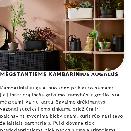
MĖGSTANTIEMS KAMBARINIUS AUGALUS
Kambariniai augalai nuo seno priklauso namams –
jie į interjerą įneša gaivumo, ramybės ir grožio, yra
mėgstami įvairių kartų. Savaime drėkinantys
vazonai
suteiks jiems tinkamą priežiūrą ir
palengvins gyvenimą kiekvienam, kuris rūpinasi savo
žaliaisiais partneriais. Puiki dovana tiek
pradedantiesiems, tiek patyrusiems augintojams,