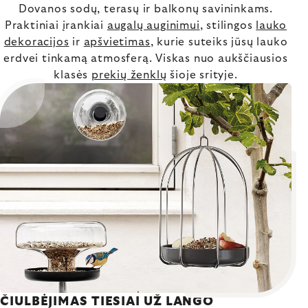
Dovanos sodų, terasų ir balkonų savininkams.
Praktiniai įrankiai
augalų auginimui
, stilingos
lauko
dekoracijos
ir
apšvietimas
, kurie suteiks jūsų lauko
erdvei tinkamą atmosferą. Viskas nuo aukščiausios
klasės
prekių ženklų
šioje srityje.
ČIULBĖJIMAS TIESIAI UŽ LANGO