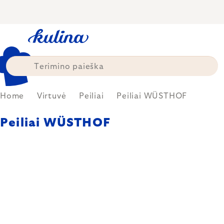
Skip
to
content
Home
Virtuvė
Peiliai
Peiliai WÜSTHOF
Peiliai WÜSTHOF