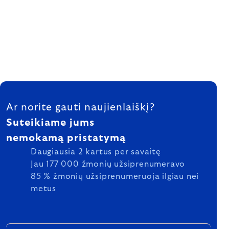
FOOTER
Ar norite gauti naujienlaiškį?
Suteikiame jums
nemokamą pristatymą
Daugiausia 2 kartus per savaitę
Jau 177 000 žmonių užsiprenumeravo
85 % žmonių užsiprenumeruoja ilgiau nei
metus