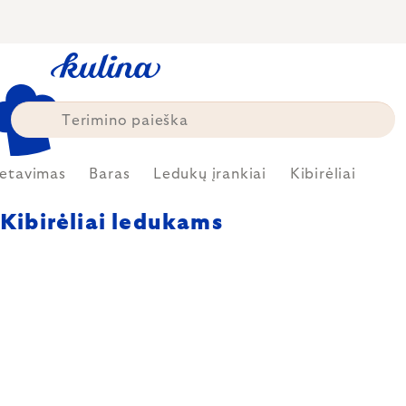
Skip
to
content
ietavimas
Baras
Ledukų įrankiai
Kibirėliai
Kibirėliai ledukams