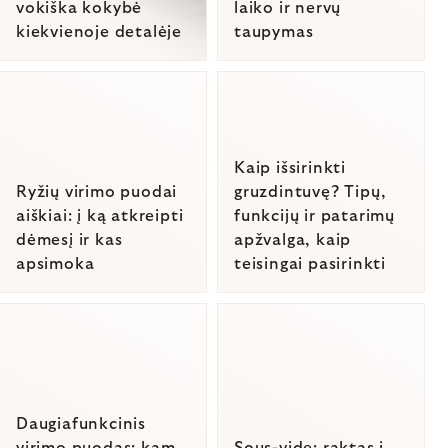
vokiška kokybė
laiko ir nervų
kiekvienoje detalėje
taupymas
Kaip išsirinkti
Ryžių virimo puodai
gruzdintuvę? Tipų,
aiškiai: į ką atkreipti
funkcijų ir patarimų
dėmesį ir kas
apžvalga, kaip
apsimoka
teisingai pasirinkti
Daugiafunkcinis