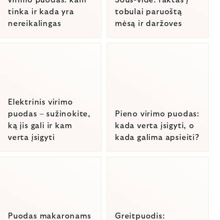
virimo puodas: kam
Sous-vide: raktas į
tinka ir kada yra
tobulai paruoštą
nereikalingas
mėsą ir daržoves
Elektrinis virimo
puodas – sužinokite,
Pieno virimo puodas:
ką jis gali ir kam
kada verta įsigyti, o
verta įsigyti
kada galima apsieiti?
Puodas makaronams
Greitpuodis: