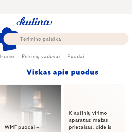
Skip
to
content
Home
Pirkinių vadovai
Puodai
Viskas apie puodus
LIST
OF
ARTICLES
Kiaušinių virimo
aparatas: mažas
WMF puodai –
prietaisas, didelis