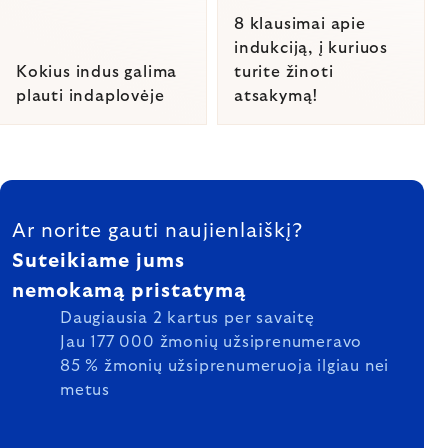
8 klausimai apie
indukciją, į kuriuos
Kokius indus galima
turite žinoti
plauti indaplovėje
atsakymą!
Listing
FOOTER
controls
Ar norite gauti naujienlaiškį?
Suteikiame jums
nemokamą pristatymą
Daugiausia 2 kartus per savaitę
Jau 177 000 žmonių užsiprenumeravo
85 % žmonių užsiprenumeruoja ilgiau nei
metus