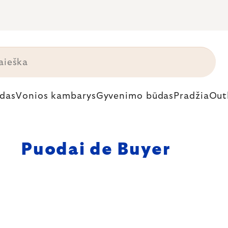
das
Vonios kambarys
Gyvenimo būdas
Pradžia
Out
Puodai de Buyer