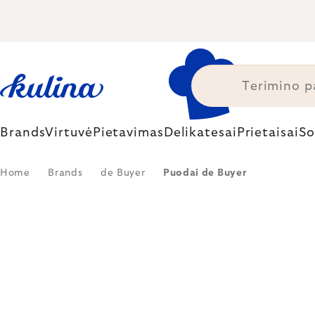
Skip
to
content
Brands
Virtuvė
Pietavimas
Delikatesai
Prietaisai
So
Home
Brands
de Buyer
Puodai de Buyer