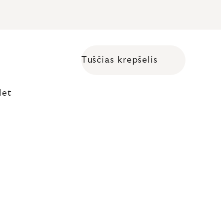
Tuščias krepšelis
Shopping cart
let