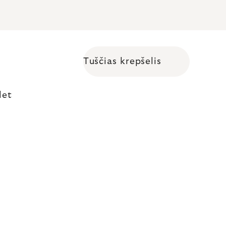
Tuščias krepšelis
Shopping cart
let