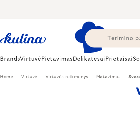
Skip
to
content
Brands
Virtuvė
Pietavimas
Delikatesai
Prietaisai
So
Home
Virtuvė
Virtuvės reikmenys
Matavimas
Svar