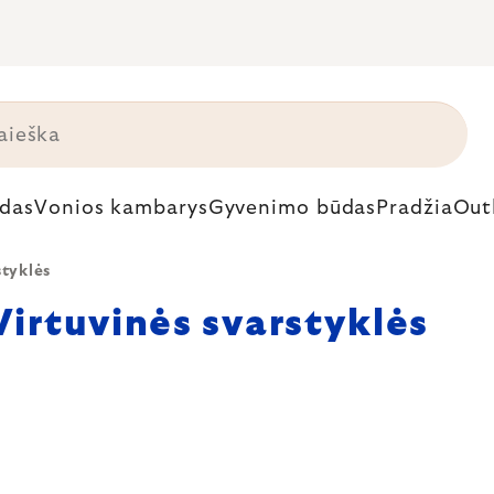
das
Vonios kambarys
Gyvenimo būdas
Pradžia
Out
styklės
Virtuvinės svarstyklės