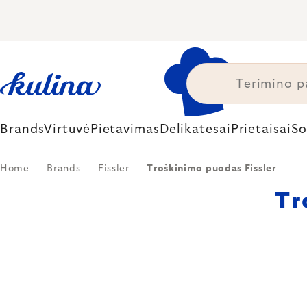
Skip
to
content
Brands
Virtuvė
Pietavimas
Delikatesai
Prietaisai
So
Home
Brands
Fissler
Troškinimo puodas Fissler
Tr