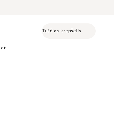
Tuščias krepšelis
Shopping cart
let