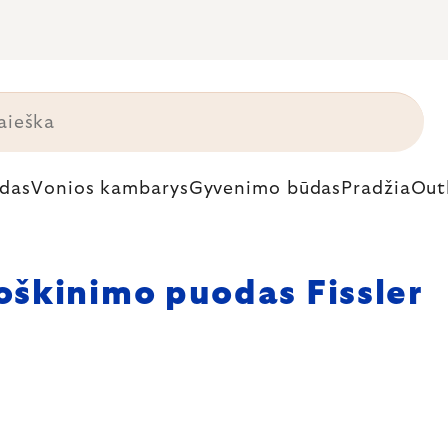
das
Vonios kambarys
Gyvenimo būdas
Pradžia
Out
oškinimo puodas Fissler