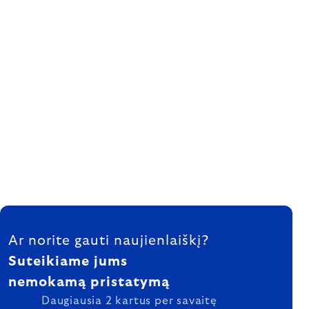
FOOTER
Ar norite gauti naujienlaiškį?
Suteikiame jums
nemokamą pristatymą
Daugiausia 2 kartus per savaitę