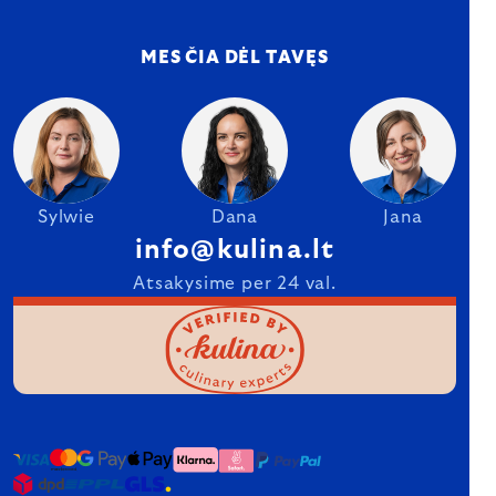
MES ČIA DĖL TAVĘS
Sylwie
Dana
Jana
info@kulina.lt
Atsakysime per 24 val.