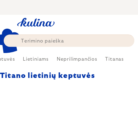
Skip
to
content
ptuvės
Lietiniams
Neprilimpančios
Titanas
Titano lietinių keptuvės