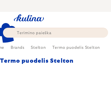
Skip
to
content
me
Brands
Stelton
Termo puodelis Stelton
Termo puodelis Stelton