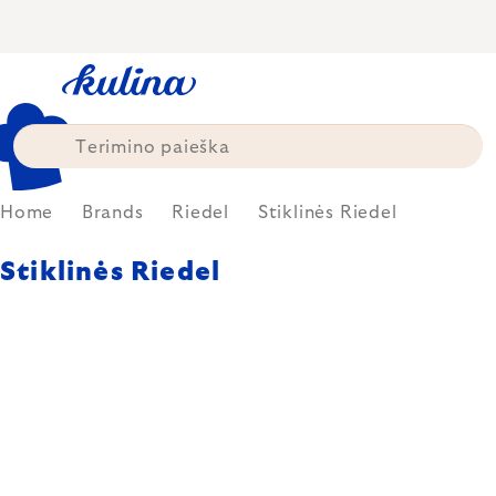
Skip
to
content
Home
Brands
Riedel
Stiklinės Riedel
Stiklinės Riedel