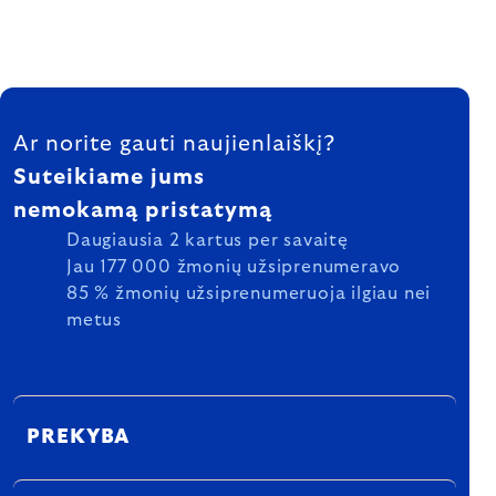
FOOTER
Ar norite gauti naujienlaiškį?
Suteikiame jums
nemokamą pristatymą
Daugiausia 2 kartus per savaitę
Jau 177 000 žmonių užsiprenumeravo
85 % žmonių užsiprenumeruoja ilgiau nei
metus
PREKYBA