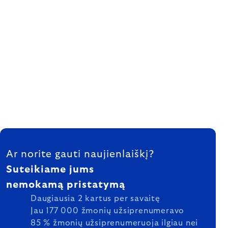
FOOTER
Ar norite gauti naujienlaiškį?
Suteikiame jums
nemokamą pristatymą
Daugiausia 2 kartus per savaitę
Jau 177 000 žmonių užsiprenumeravo
85 % žmonių užsiprenumeruoja ilgiau nei