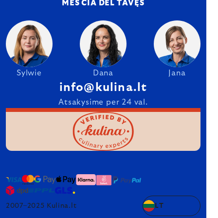
MES ČIA DĖL TAVĘS
Sylwie
Dana
Jana
info@kulina.lt
Atsakysime per 24 val.
2007–2025 Kulina.lt
LT