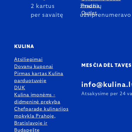
2 kartus
žmonių
Pradžia
Outlet
per savaitę
užsiprenumeravo
KULINA
Atsiliepimai
MES ČIA DĖL TAVĘS
Dovanų kuponai
Pirmas kartas Kulina
parduotuvėje
info@kulina.l
DUK
Atsakysime per 24 va
Kulina įmonėms -
didmeninė prekyba
Chefparade kulinarijos
mokykla Prahoje,
Bratislavoje ir
Budapešte