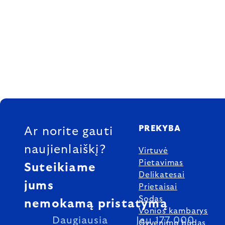
FOOTER
PREKYBA
Ar norite gauti
naujienlaiškį?
Virtuvė
Pietavimas
Suteikiame
Delikatesai
jums
Prietaisai
Sodas
nemokamą pristatymą
Vonios kambarys
Daugiausia
Jau 177 000
Gyvenimo būdas