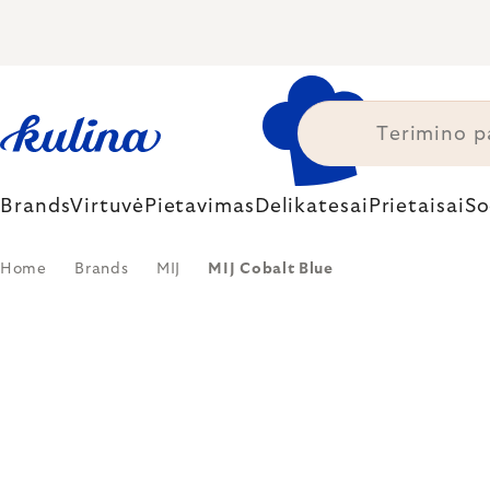
Skip
to
content
Brands
Virtuvė
Pietavimas
Delikatesai
Prietaisai
So
Home
Brands
MIJ
MIJ Cobalt Blue