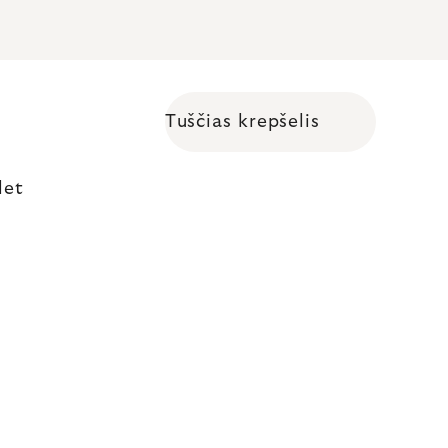
Tuščias krepšelis
Shopping cart
let