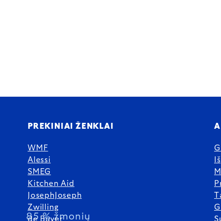
PREKINIAI ŽENKLAI
A
WMF
G
Alessi
I
SMEG
M
Kitchen Aid
P
JosephJoseph
T
Zwilling
G
85 % žmonių
de Buyer
S