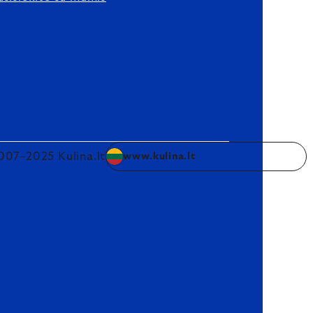
007–2025 Kulina.lt
www.kulina.lt