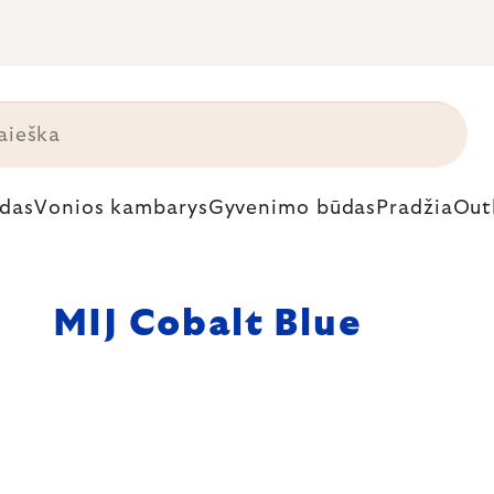
das
Vonios kambarys
Gyvenimo būdas
Pradžia
Out
MIJ Cobalt Blue