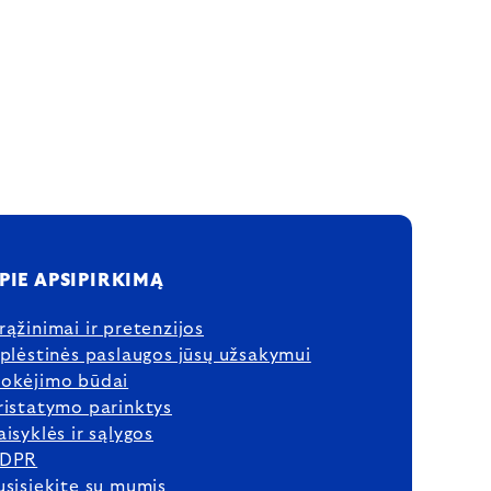
PIE APSIPIRKIMĄ
rąžinimai ir pretenzijos
šplėstinės paslaugos jūsų užsakymui
okėjimo būdai
ristatymo parinktys
aisyklės ir sąlygos
DPR
usisiekite su mumis