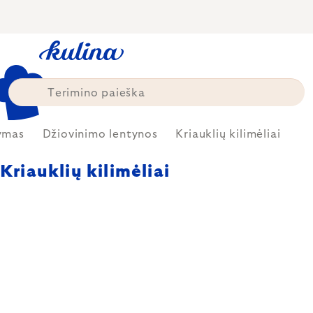
Skip
to
content
lymas
Džiovinimo lentynos
Kriauklių kilimėliai
Kriauklių kilimėliai