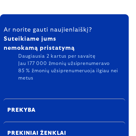
FOOTER
Ar norite gauti naujienlaiškį?
Suteikiame jums
nemokamą pristatymą
Daugiausia 2 kartus per savaitę
Jau 177 000 žmonių užsiprenumeravo
85 % žmonių užsiprenumeruoja ilgiau nei
metus
PREKYBA
PREKINIAI ŽENKLAI