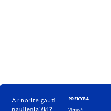
FOOTER
PREKYBA
Ar norite gauti
naujienlaiškį?
Virtuvė