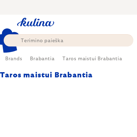
Skip
to
content
Brands
Brabantia
Taros maistui Brabantia
Taros maistui Brabantia