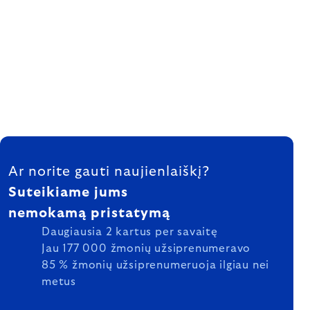
FOOTER
Ar norite gauti naujienlaiškį?
Suteikiame jums
nemokamą pristatymą
Daugiausia 2 kartus per savaitę
Jau 177 000 žmonių užsiprenumeravo
85 % žmonių užsiprenumeruoja ilgiau nei
metus