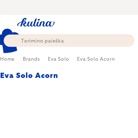
Skip
to
content
Home
Brands
Eva Solo
Eva Solo Acorn
Eva Solo Acorn