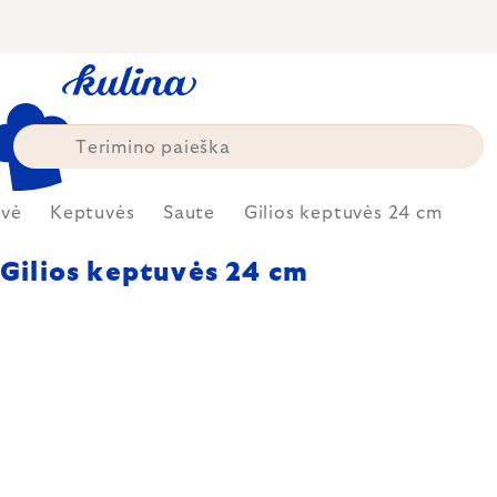
Skip
to
content
uvė
Keptuvės
Saute
Gilios keptuvės 24 cm
Gilios keptuvės 24 cm