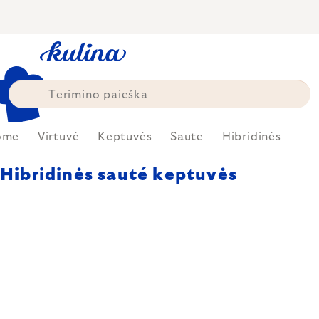
Skip
to
content
ome
Virtuvė
Keptuvės
Saute
Hibridinės
Hibridinės sauté keptuvės