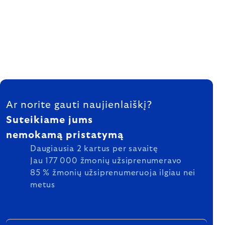
FOOTER
Ar norite gauti naujienlaiškį?
Suteikiame jums
nemokamą pristatymą
Daugiausia 2 kartus per savaitę
Jau 177 000 žmonių užsiprenumeravo
85 % žmonių užsiprenumeruoja ilgiau nei
metus