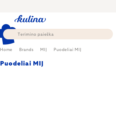
Skip
to
content
Home
Brands
MIJ
Puodeliai MIJ
Puodeliai MIJ