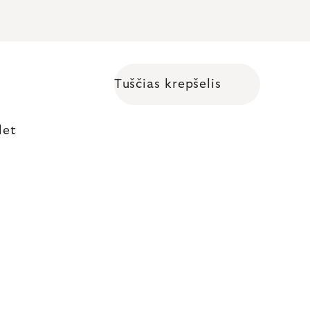
Tuščias krepšelis
Shopping cart
let