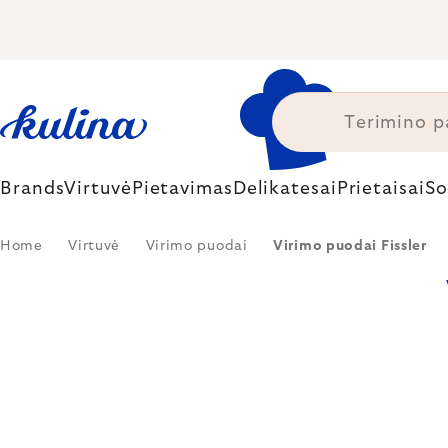
Skip
to
content
Brands
Virtuvė
Pietavimas
Delikatesai
Prietaisai
So
Home
Virtuvė
Virimo puodai
Virimo puodai Fissler