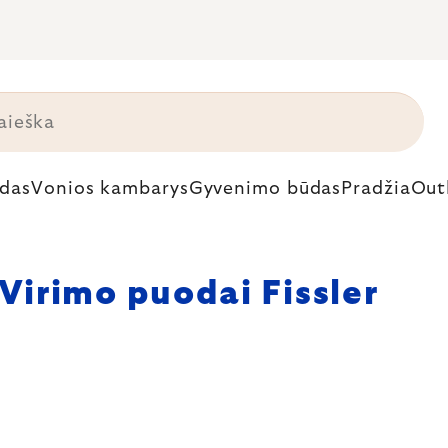
das
Vonios kambarys
Gyvenimo būdas
Pradžia
Out
Virimo puodai Fissler