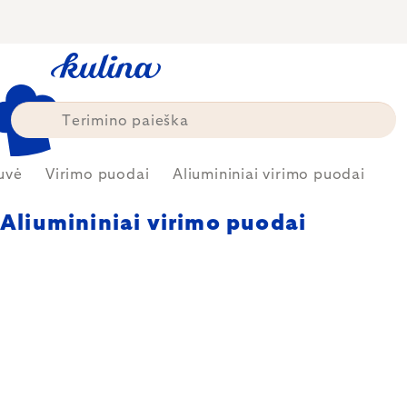
Skip
to
content
uvė
Virimo puodai
Aliumininiai virimo puodai
Aliumininiai virimo puodai