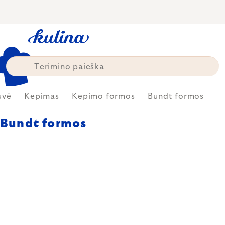
Skip
to
content
uvė
Kepimas
Kepimo formos
Bundt formos
Bundt formos