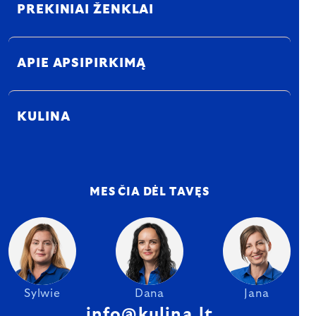
PREKINIAI ŽENKLAI
APIE APSIPIRKIMĄ
KULINA
MES ČIA DĖL TAVĘS
Sylwie
Dana
Jana
info@kulina.lt