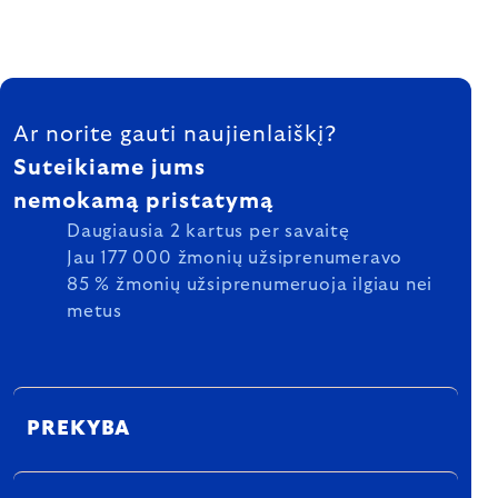
FOOTER
Ar norite gauti naujienlaiškį?
Suteikiame jums
nemokamą pristatymą
Daugiausia 2 kartus per savaitę
Jau 177 000 žmonių užsiprenumeravo
85 % žmonių užsiprenumeruoja ilgiau nei
metus
PREKYBA