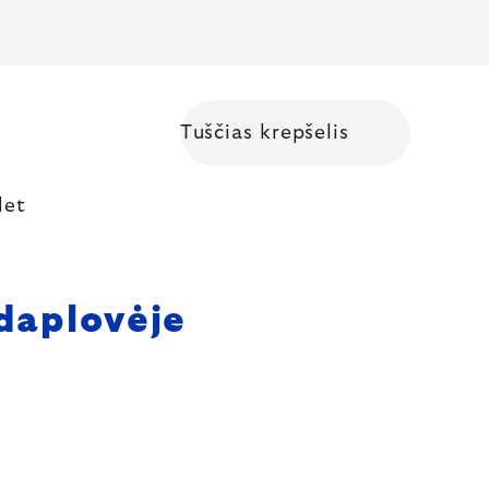
Tuščias krepšelis
Shopping cart
let
ndaplovėje