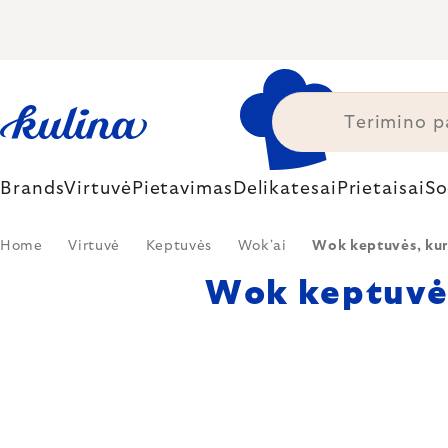
Skip
to
content
Brands
Virtuvė
Pietavimas
Delikatesai
Prietaisai
So
Home
Virtuvė
Keptuvės
Wok'ai
Wok keptuvės, kuri
Wok keptuvės