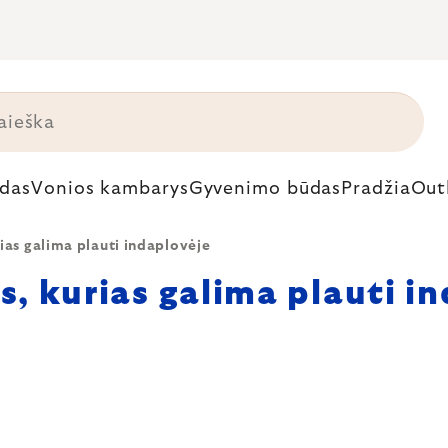
das
Vonios kambarys
Gyvenimo būdas
Pradžia
Out
as galima plauti indaplovėje
, kurias galima plauti i