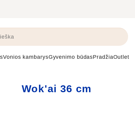
s
Vonios kambarys
Gyvenimo būdas
Pradžia
Outlet
Wok'ai 36 cm