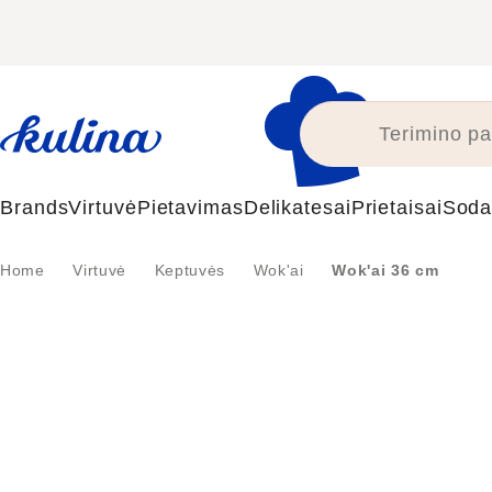
Skip
to
content
Brands
Virtuvė
Pietavimas
Delikatesai
Prietaisai
Soda
Home
Virtuvė
Keptuvės
Wok'ai
Wok'ai 36 cm