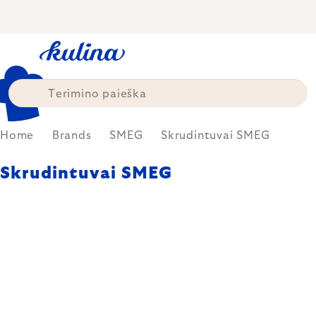
Skip
to
content
Home
Brands
SMEG
Skrudintuvai SMEG
Skrudintuvai SMEG