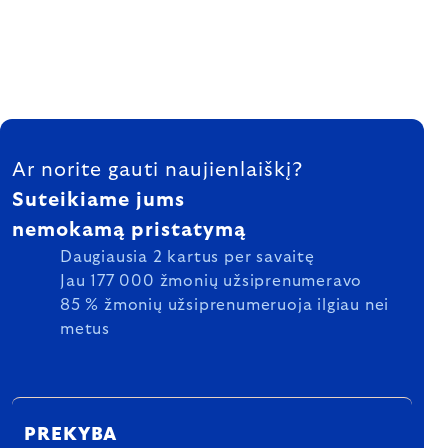
FOOTER
Ar norite gauti naujienlaiškį?
Suteikiame jums
nemokamą pristatymą
Daugiausia 2 kartus per savaitę
Jau 177 000 žmonių užsiprenumeravo
85 % žmonių užsiprenumeruoja ilgiau nei
metus
PREKYBA