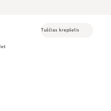
Tuščias krepšelis
Shopping cart
let