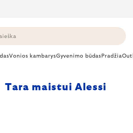
das
Vonios kambarys
Gyvenimo būdas
Pradžia
Out
Tara maistui Alessi