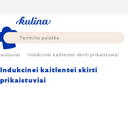
Skip
to
content
kaistuviai
Indukcinei kaitlentei skirti prikaistuviai
Indukcinei kaitlentei skirti
prikaistuviai